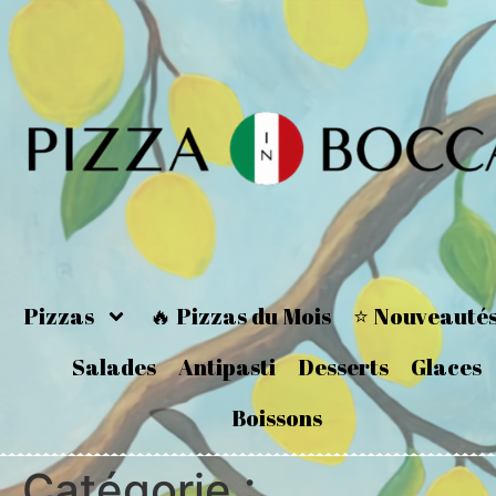
Pizzas
🔥 Pizzas du Mois
⭐ Nouveauté
Salades
Antipasti
Desserts
Glaces
Boissons
Catégorie :