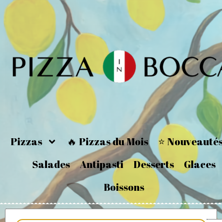
Pizzas
🔥 Pizzas du Mois
⭐ Nouveauté
Salades
Antipasti
Desserts
Glaces
Boissons