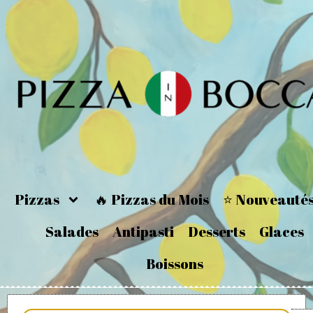
Pizzas
🔥 Pizzas du Mois
⭐ Nouveauté
Salades
Antipasti
Desserts
Glaces
Boissons